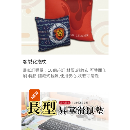
客製化抱枕
最低訂購量：10個起訂 材質:斜紋布 可雙面印
刷 特點:隱藏式拉鍊,使用安心,枕套可清洗 多
種規格/不規則形