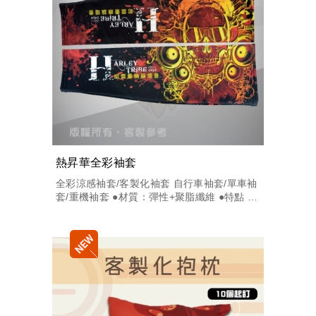
熱昇華全彩袖套
全彩涼感袖套/客製化袖套 自行車袖套/單車袖
套/重機袖套 ●材質：彈性+聚脂纖維 ●特點 :
吸濕排汗、輕薄貼身快乾透氣 ●顏色 : 全彩可
印(熱昇華印刷)