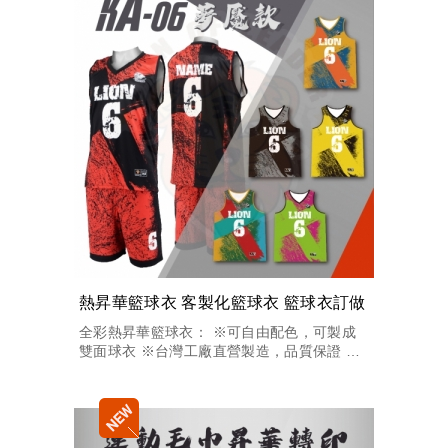
熱昇華籃球衣 客製化籃球衣 籃球衣訂做
全彩熱昇華籃球衣： ※可自由配色，可製成
雙面球衣 ※台灣工廠直營製造，品質保證 ※
客製化球衣，加印「隊名+球員+號碼」不加價