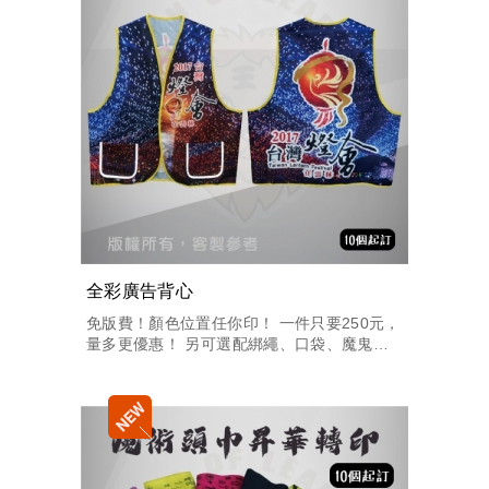
全彩廣告背心
免版費！顏色位置任你印！ 一件只要250元，
量多更優惠！ 另可選配綁繩、口袋、魔鬼粘
可自行設計或代工設計