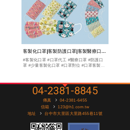
客製化口罩|客製防護口罩|客製醫療口罩|口罩代工印...
#客製化口罩 #口罩代工 #醫療口罩 #防護口
罩 #少量客製化口罩 #口罩對位 #口罩客製化
#口罩訂製
04-2381-8845
傳真
04-2381-6455
信箱
123@h1.com.tw
地址
台中市大里區大里路455巷11號