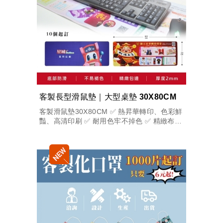
客製長型滑鼠墊｜大型桌墊 30X80CM
客製滑鼠墊30X80CM ✅ 熱昇華轉印、色彩鮮
豔、高清印刷 ✅ 耐用色牢不掉色 ✅ 精緻布料
✅ 八字防滑底層