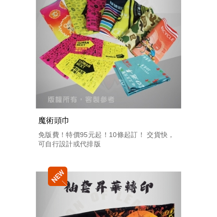
魔術頭巾
免版費！特價95元起！10條起訂！ 交貨快，
可自行設計或代排版