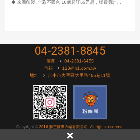
◆ 來圖印製 ,全彩不限色,10個起訂65元起，版費另計
◆ 可放圖片 / 文字 / LOGO / QR碼
客製化鑰匙圈 | 雙面鑰匙...
04-2381-8845
傳真
04-2381-6455
信箱
123@h1.com.tw
地址
台中市大里區大里路455巷11號
Copyright ©
2018 獅王國際衣帽有限公司. All rights reserved.
×