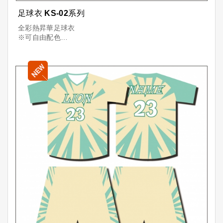
足球衣 KS-02系列
全彩熱昇華足球衣
※可自由配色
※可加印「隊名+球員+號碼」
※透氣舒適，顏色飽滿，昇華印刷耐洗不掉色
台灣製造，品質保證
少量可訂，量多更優惠