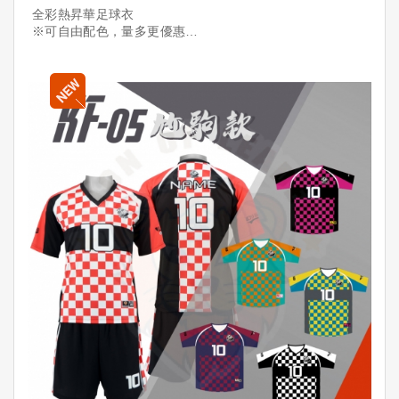
全彩熱昇華足球衣
※可自由配色，量多更優惠
※可加印「隊名+球員+號碼」