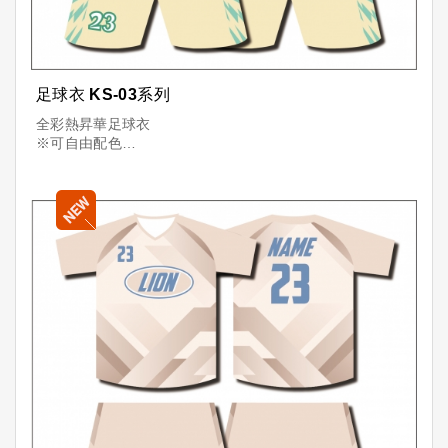
足球衣 KS-03系列
全彩熱昇華足球衣
※可自由配色
※可加印「隊名+球員+號碼」
※透氣舒適，顏色飽滿，昇華印刷耐洗不掉色
台灣製造，品質保證
少量可訂，量多更優惠