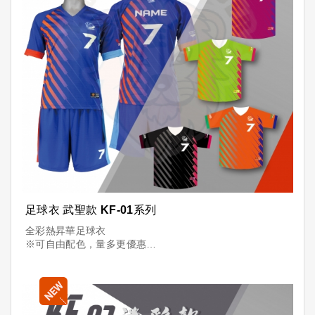
足球衣 武聖款 KF-01系列
全彩熱昇華足球衣
※可自由配色，量多更優惠
※可加印「隊名+球員+號碼」