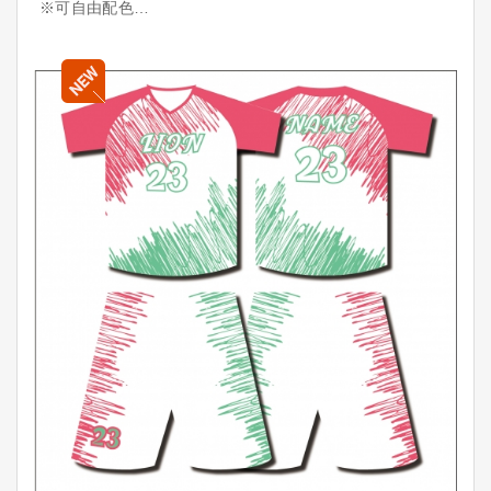
※可自由配色
※可加印「隊名+球員+號碼」
※透氣舒適，顏色飽滿，昇華印刷耐洗不掉色
台灣製造，品質保證
少量可訂，量多更優惠