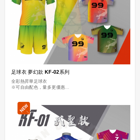
足球衣 夢幻款 KF-02系列
全彩熱昇華足球衣
※可自由配色，量多更優惠
※可加印「隊名+球員+號碼」