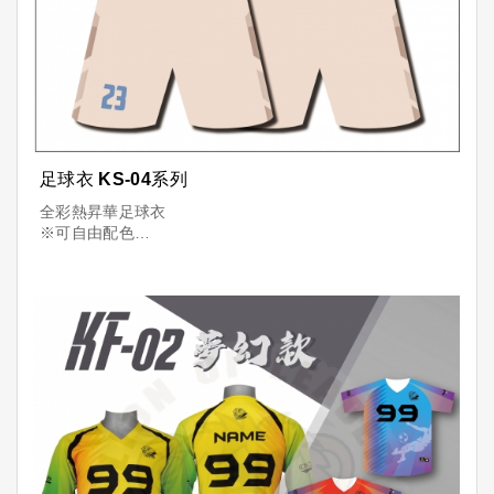
足球衣 KS-04系列
全彩熱昇華足球衣
※可自由配色
※可加印「隊名+球員+號碼」
※透氣舒適，顏色飽滿，昇華印刷耐洗不掉色
台灣製造，品質保證
少量可訂，量多更優惠