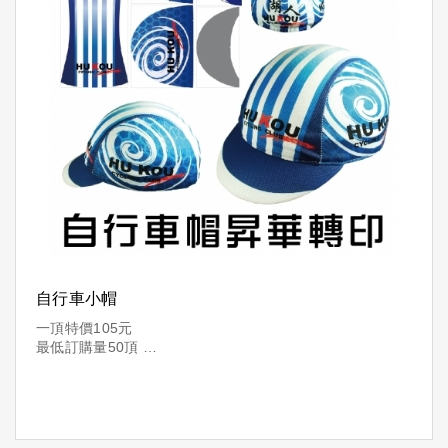
自行車小帽
一頂特價105元
最低訂購量50頂
360度全彩設計
可自行設計或代設計(設計費另計)