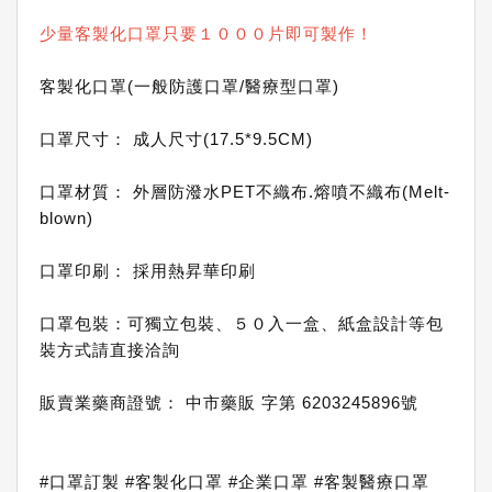
少量客製化口罩只要１０００片即可製作！
客製化口罩(一般防護口罩/醫療型口罩)
口罩尺寸： 成人尺寸(17.5*9.5CM)
口罩材質： 外層防潑水PET不織布.熔噴不織布(Melt-
blown)
口罩印刷： 採用熱昇華印刷
口罩包裝：可獨立包裝、５０入一盒、紙盒設計等包
裝方式請直接洽詢
販賣業藥商證號： 中市藥販 字第 6203245896號
#口罩訂製 #客製化口罩 #企業口罩 #客製醫療口罩