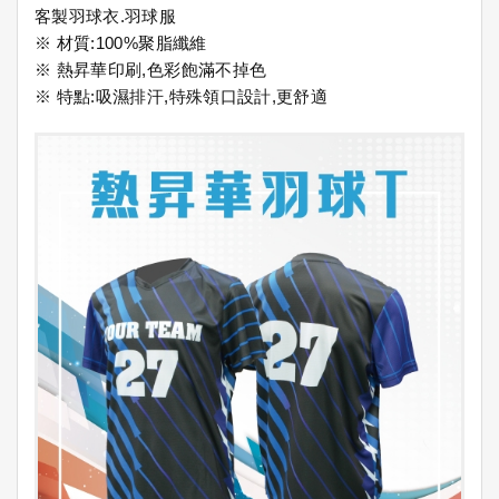
客製羽球衣.羽球服
※ 材質:100%聚脂纖維
※ 熱昇華印刷,色彩飽滿不掉色
※ 特點:吸濕排汗,特殊領口設計,更舒適